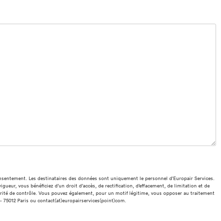
onsentement. Les destinataires des données sont uniquement le personnel d'Europair Services.
r, vous bénéficiez d’un droit d’accès, de rectification, d’effacement, de limitation et de
torité de contrôle. Vous pouvez également, pour un motif légitime, vous opposer au traitement
- 75012 Paris ou contact(at)europairservices(point)com.