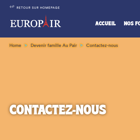
Skip
Panneau de gestion des cookies
↫
RETOUR SUR HOMEPAGE
to
content
ACCUEIL
NOS F
Home
Devenir famille Au Pair
Contactez-nous
CONTACTEZ-NOUS