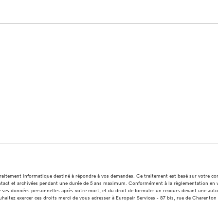
n traitement informatique destiné à répondre à vos demandes. Ce traitement est basé sur votre c
ct et archivées pendant une durée de 5 ans maximum. Conformément à la règlementation en vigueu
t de ses données personnelles après votre mort, et du droit de formuler un recours devant une au
aitez exercer ces droits merci de vous adresser à Europair Services - 87 bis, rue de Charenton 