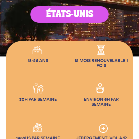
ÉTATS-UNIS
18-26 ANS
12 MOIS RENOUVELABLE 1
FOIS
30H PAR SEMAINE
ENVIRON 6H PAR
SEMAINE
146$US PAR SEMAINE
HÉBERGEMENT, VOL A/R